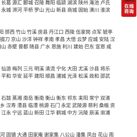
长葛
源汇
郾城
召陵
舞阳
临颍
湖滨
陕州
渑池
卢氏
永城
浉河
平桥
罗山
光山
新县
商城
固始
潢川
淮滨
阳
郧西
竹山
竹溪
房县
丹江口
西陵
伍家岗
点军
猇亭
掇刀
京山
沙洋
钟祥
孝南
孝昌
大悟
云梦
应城
安陆
汉
通山
赤壁
曾都
随县
广水
恩施
利川
建始
巴东
宣恩
咸
仙游
梅列
三元
明溪
清流
宁化
大田
尤溪
沙县
将乐
平和
华安
延平
建阳
顺昌
浦城
光泽
松溪
政和
邵武
石鼓
蒸湘
南岳
衡南
衡山
衡东
祁东
耒阳
常宁
双清
乡
汉寿
澧县
临澧
桃源
石门
永定
武陵源
慈利
桑植
资
江永
宁远
蓝山
新田
江华
鹤城
中方
沅陵
辰溪
溆浦
河
固镇
大通
田家庵
谢家集
八公山
潘集
凤台
花山
雨