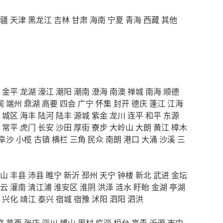
疆
天津
黑龙江
吉林
甘肃
海南
宁夏
青海
西藏
其他
金平
龙湖
濠江
潮阳
潮南
澄海
南澳
禅城
南海
顺德
闻
端州
鼎湖
高要
四会
广宁
怀集
封开
德庆
蓬江
江海
城区
海丰
陆河
陆丰
源城
紫金
龙川
连平
和平
东源
常平
虎门
长安
沙田
厚街
寮步
大岭山
大朗
黄江
樟木
阜沙
小榄
古镇
横栏
三角
民众
南朗
港口
大涌
沙溪
三
山
丰县
沛县
睢宁
新沂
邳州
天宁
钟楼
新北
武进
金坛
云
灌南
清江浦
淮安区
淮阴
洪泽
涟水
盱眙
金湖
亭湖
兴化
靖江
泰兴
宿城
宿豫
沭阳
泗阳
泗洪
度
莱西
张店
淄川
博山
周村
临淄
桓台
高青
沂源
市中