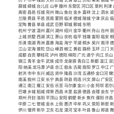
薛城
峄城
台儿庄
山亭
滕州
东营区
河口区
垦利
利津
高密
昌邑
任城
兖州
微山
鱼台
金乡
嘉祥
汶上
泗水
梁
兰陵
费县
平邑
莒南
蒙阴
临沭
德城
陵城
宁津
庆云
临
定陶
曹县
单县
成武
巨野
郓城
鄄城
东明
杭州
宁波
温州
嘉兴
湖州
绍兴
金华
衢州
舟山
台州
丽
上城
拱墅
西湖
滨江
萧山
余杭
临平
钱塘
富阳
临安
桐
乐清
南湖
秀洲
嘉善
海盐
海宁
平湖
桐乡
吴兴
南浔
德
江山
定海
普陀
岱山
嵊泗
椒江
黄岩
路桥
玉环
三门
天
成都
自贡
攀枝花
泸州
德阳
绵阳
广元
遂宁
内江
乐山
锦江
青羊
金牛
武侯
成华
龙泉驿
青白江
新都
温江
双
阳
纳溪
龙马潭
泸县
合江
叙永
古蔺
旌阳
罗江
中江
广
射洪
市中
东兴
威远
资中
隆昌
沙湾
五通桥
金口河
犍
南溪
叙州
江安
长宁
高县
珙县
筠连
兴文
屏山
广安区
通江
南江
雁江
安岳
乐至
马尔康
金川
小金
阿坝
若尔
巴塘
乡城
稻城
得荣
西昌
木里
盐源
德昌
会理
会东
宁
郑州
开封
洛阳
平顶山
安阳
鹤壁
新乡
焦作
濮阳
许昌
中原
二七
管城
金水
上街
惠济
中牟
巩义
荥阳
新密
新
伊川
偃师
新华
卫东
石龙
湛河
宝丰
叶县
鲁山
郏县
舞