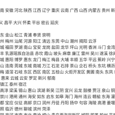
南
安徽
河北
陕西
江西
辽宁
重庆
云南
广西
山西
内蒙古
贵州
新
义
昌平
大兴
怀柔
平谷
密云
延庆
东
金山
松江
青浦
奉贤
崇明
州
梅州
汕尾
河源
阳江
清远
东莞
中山
潮州
揭阳
云浮
城
福田
罗湖
南山
宝安
龙岗
盐田
龙华
坪山
光明
香洲
斗门
金湾
丰
乳源瑶族自治县
赤坎
霞山
坡头
麻章
廉江
雷州
吴川
遂溪
徐
城
惠阳
博罗
惠东
龙门
梅江
梅县
大埔
丰顺
五华
平远
蕉岭
兴宁
山
连南
莞城
东城
南城
万江
石龙
石排
茶山
企石
桥头
东坑
横沥
梅
道滘
石岐
东区
西区
南区
五桂山
火炬开发区
黄圃
南头
东凤
惠来
云城
云安
罗定
新兴
郁南
镇江
泰州
宿迁
高淳
梁溪
锡山
惠山
滨湖
新吴
江阴
宜兴
云龙
鼓楼
贾汪
泉山
铜
崇川
港闸
通州
海安
如东
启东
如皋
海门
海州
连云
赣榆
东海
灌
都
宝应
仪征
高邮
京口
润州
丹徒
丹阳
扬中
句容
海陵
高港
姜堰
照
临沂
德州
聊城
滨州
菏泽
阴
商河
市南
市北
李沧
崂山
青岛西海岸新区
城阳
即墨
胶州
平