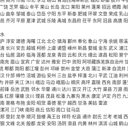
广饶
芝罘
福山
牟平
莱山
长岛
龙口
莱阳
莱州
蓬莱
招远
栖霞
海
山
曲阜
邹城
泰山
岱岳
宁阳
东平
新泰
肥城
环翠
文登
荣成
乳山
邑
齐河
平原
夏津
武城
乐陵
禹城
东昌府
茌平
东阿
冠县
高唐
阳
水
庐
淳安
建德
海曙
江北
北仑
镇海
鄞州
奉化
象山
宁海
余姚
慈溪
清
长兴
安吉
越城
柯桥
上虞
诸暨
嵊州
新昌
婺城
金东
武义
浦江
台
仙居
温岭
临海
莲都
龙泉
青田
云和
庆元
缙云
遂昌
松阳
景宁
南充
眉山
宜宾
广安
达州
雅安
巴中
资阳
阿坝藏族羌族自治州
流
郫都
简阳
都江堰
彭州
邛崃
崇州
金堂
大邑
蒲江
新津
自流井
汉
什邡
绵竹
涪城
游仙
安州
三台
盐亭
梓潼
北川
平武
江油
利州
为
井研
夹江
沐川
峨边
马边
峨眉山
顺庆
高坪
嘉陵
西充
南部
蓬
前锋
岳池
武胜
邻水
华蓥
通川
达川
宣汉
开江
大竹
渠县
万源
雨
盖
红原
壤塘
汶川
理县
茂县
松潘
九寨沟
黑水
康定
泸定
丹巴
九
南
普格
布拖
金阳
昭觉
喜德
冕宁
越西
甘洛
美姑
雷波
漯河
三门峡
南阳
商丘
信阳
周口
驻马店
郑
登封
龙亭
顺河
鼓楼
禹王台
祥符
杞县
通许
尉氏
兰考
老城
西
钢
文峰
北关
殷都
龙安
安阳
汤阴
滑县
内黄
林州
淇滨
山城
鹤山