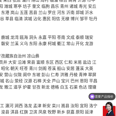
阳
潍城
寒亭
坊子
奎文
临朐
昌乐
青州
诸城
寿光
安丘
东港
岚山
五莲
莒县
兰山
罗庄
河东
沂南
郯城
沂水
谷
莘县
临清
滨城
沾化
惠民
阳信
无棣
博兴
邹平
牡丹
鹿城
龙湾
瓯海
洞头
永嘉
平阳
苍南
文成
泰顺
瑞安
磐安
兰溪
义乌
东阳
永康
柯城
衢江
常山
开化
龙游
甘孜藏族自治州
凉山彝
贡井
大安
沿滩
荣县
富顺
东区
西区
仁和
米易
盐边
江
昭化
朝天
旺苍
青川
剑阁
苍溪
船山
安居
蓬溪
大英
安
营山
仪陇
阆中
东坡
彭山
仁寿
洪雅
丹棱
青神
翠屏
城
名山
荥经
汉源
石棉
天全
芦山
宝兴
巴州
恩阳
平昌
龙
雅江
道孚
炉霍
甘孜
新龙
德格
白玉
石渠
色达
理塘
需要产品报价
工
瀍河
涧西
洛龙
孟津
新安
栾川
嵩县
汝阳
宜阳
洛宁
浚县
淇县
红旗
卫滨
凤泉
牧野
新乡
获嘉
原阳
延津