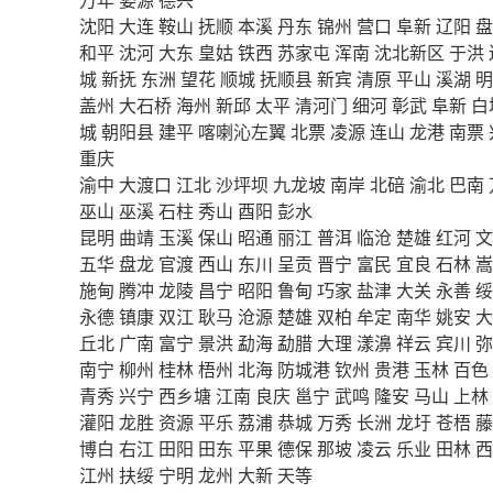
沈阳
大连
鞍山
抚顺
本溪
丹东
锦州
营口
阜新
辽阳
盘
和平
沈河
大东
皇姑
铁西
苏家屯
浑南
沈北新区
于洪
城
新抚
东洲
望花
顺城
抚顺县
新宾
清原
平山
溪湖
明
盖州
大石桥
海州
新邱
太平
清河门
细河
彰武
阜新
白
城
朝阳县
建平
喀喇沁左翼
北票
凌源
连山
龙港
南票
重庆
渝中
大渡口
江北
沙坪坝
九龙坡
南岸
北碚
渝北
巴南
巫山
巫溪
石柱
秀山
酉阳
彭水
昆明
曲靖
玉溪
保山
昭通
丽江
普洱
临沧
楚雄
红河
文
五华
盘龙
官渡
西山
东川
呈贡
晋宁
富民
宜良
石林
嵩
施甸
腾冲
龙陵
昌宁
昭阳
鲁甸
巧家
盐津
大关
永善
绥
永德
镇康
双江
耿马
沧源
楚雄
双柏
牟定
南华
姚安
大
丘北
广南
富宁
景洪
勐海
勐腊
大理
漾濞
祥云
宾川
弥
南宁
柳州
桂林
梧州
北海
防城港
钦州
贵港
玉林
百色
青秀
兴宁
西乡塘
江南
良庆
邕宁
武鸣
隆安
马山
上林
灌阳
龙胜
资源
平乐
荔浦
恭城
万秀
长洲
龙圩
苍梧
藤
博白
右江
田阳
田东
平果
德保
那坡
凌云
乐业
田林
西
江州
扶绥
宁明
龙州
大新
天等