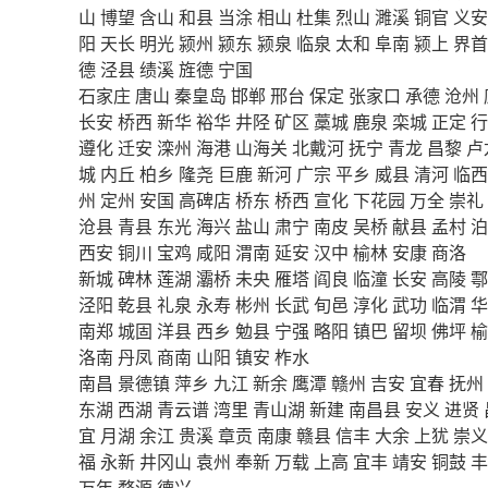
山
博望
含山
和县
当涂
相山
杜集
烈山
濉溪
铜官
义安
阳
天长
明光
颍州
颍东
颍泉
临泉
太和
阜南
颍上
界首
德
泾县
绩溪
旌德
宁国
石家庄
唐山
秦皇岛
邯郸
邢台
保定
张家口
承德
沧州
长安
桥西
新华
裕华
井陉
矿区
藁城
鹿泉
栾城
正定
行
遵化
迁安
滦州
海港
山海关
北戴河
抚宁
青龙
昌黎
卢
城
内丘
柏乡
隆尧
巨鹿
新河
广宗
平乡
威县
清河
临西
州
定州
安国
高碑店
桥东
桥西
宣化
下花园
万全
崇礼
沧县
青县
东光
海兴
盐山
肃宁
南皮
吴桥
献县
孟村
泊
西安
铜川
宝鸡
咸阳
渭南
延安
汉中
榆林
安康
商洛
新城
碑林
莲湖
灞桥
未央
雁塔
阎良
临潼
长安
高陵
鄠
泾阳
乾县
礼泉
永寿
彬州
长武
旬邑
淳化
武功
临渭
华
南郑
城固
洋县
西乡
勉县
宁强
略阳
镇巴
留坝
佛坪
榆
洛南
丹凤
商南
山阳
镇安
柞水
南昌
景德镇
萍乡
九江
新余
鹰潭
赣州
吉安
宜春
抚州
东湖
西湖
青云谱
湾里
青山湖
新建
南昌县
安义
进贤
宜
月湖
余江
贵溪
章贡
南康
赣县
信丰
大余
上犹
崇义
福
永新
井冈山
袁州
奉新
万载
上高
宜丰
靖安
铜鼓
丰
万年
婺源
德兴