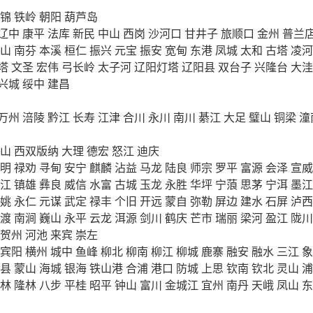
锦
铁岭
朝阳
葫芦岛
辽中
康平
法库
新民
中山
西岗
沙河口
甘井子
旅顺口
金州
普兰
山
南芬
本溪
桓仁
振兴
元宝
振安
宽甸
东港
凤城
太和
古塔
凌河
塔
文圣
宏伟
弓长岭
太子河
辽阳灯塔
辽阳县
双台子
兴隆台
大洼
兴城
绥中
建昌
万州
涪陵
黔江
长寿
江津
合川
永川
南川
綦江
大足
璧山
铜梁
潼
山
西双版纳
大理
德宏
怒江
迪庆
明
禄劝
寻甸
安宁
麒麟
沾益
马龙
陆良
师宗
罗平
富源
会泽
宣威
江
镇雄
彝良
威信
水富
古城
玉龙
永胜
华坪
宁蒗
思茅
宁洱
墨江
姚
永仁
元谋
武定
禄丰
个旧
开远
蒙自
弥勒
屏边
建水
石屏
泸西
渡
南涧
巍山
永平
云龙
洱源
剑川
鹤庆
芒市
瑞丽
梁河
盈江
陇川
贺州
河池
来宾
崇左
宾阳
横州
城中
鱼峰
柳北
柳南
柳江
柳城
鹿寨
融安
融水
三江
象
县
蒙山
海城
银海
铁山港
合浦
港口
防城
上思
钦南
钦北
灵山
浦
林
隆林
八步
平桂
昭平
钟山
富川
金城江
宜州
南丹
天峨
凤山
东