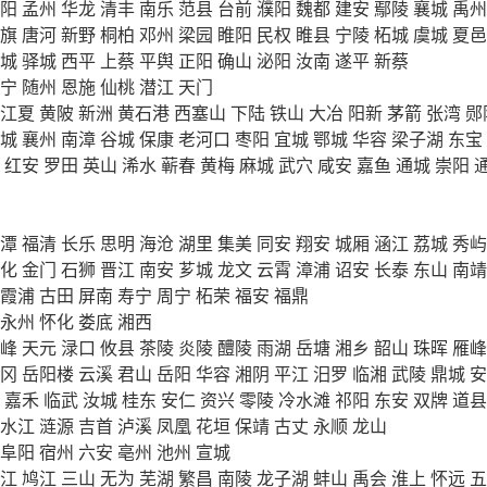
阳
孟州
华龙
清丰
南乐
范县
台前
濮阳
魏都
建安
鄢陵
襄城
禹州
旗
唐河
新野
桐柏
邓州
梁园
睢阳
民权
睢县
宁陵
柘城
虞城
夏邑
城
驿城
西平
上蔡
平舆
正阳
确山
泌阳
汝南
遂平
新蔡
宁
随州
恩施
仙桃
潜江
天门
江夏
黄陂
新洲
黄石港
西塞山
下陆
铁山
大冶
阳新
茅箭
张湾
郧
城
襄州
南漳
谷城
保康
老河口
枣阳
宜城
鄂城
华容
梁子湖
东宝
红安
罗田
英山
浠水
蕲春
黄梅
麻城
武穴
咸安
嘉鱼
通城
崇阳
潭
福清
长乐
思明
海沧
湖里
集美
同安
翔安
城厢
涵江
荔城
秀屿
化
金门
石狮
晋江
南安
芗城
龙文
云霄
漳浦
诏安
长泰
东山
南靖
霞浦
古田
屏南
寿宁
周宁
柘荣
福安
福鼎
永州
怀化
娄底
湘西
峰
天元
渌口
攸县
茶陵
炎陵
醴陵
雨湖
岳塘
湘乡
韶山
珠晖
雁峰
冈
岳阳楼
云溪
君山
岳阳
华容
湘阴
平江
汨罗
临湘
武陵
鼎城
安
嘉禾
临武
汝城
桂东
安仁
资兴
零陵
冷水滩
祁阳
东安
双牌
道县
水江
涟源
吉首
泸溪
凤凰
花垣
保靖
古丈
永顺
龙山
阜阳
宿州
六安
亳州
池州
宣城
江
鸠江
三山
无为
芜湖
繁昌
南陵
龙子湖
蚌山
禹会
淮上
怀远
五