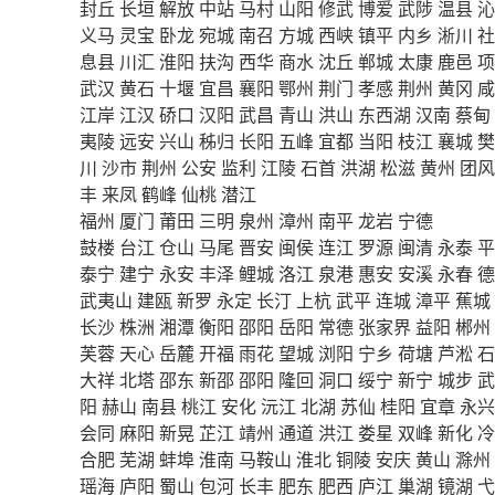
封丘
长垣
解放
中站
马村
山阳
修武
博爱
武陟
温县
沁
义马
灵宝
卧龙
宛城
南召
方城
西峡
镇平
内乡
淅川
社
息县
川汇
淮阳
扶沟
西华
商水
沈丘
郸城
太康
鹿邑
项
武汉
黄石
十堰
宜昌
襄阳
鄂州
荆门
孝感
荆州
黄冈
咸
江岸
江汉
硚口
汉阳
武昌
青山
洪山
东西湖
汉南
蔡甸
夷陵
远安
兴山
秭归
长阳
五峰
宜都
当阳
枝江
襄城
樊
川
沙市
荆州
公安
监利
江陵
石首
洪湖
松滋
黄州
团风
丰
来凤
鹤峰
仙桃
潜江
福州
厦门
莆田
三明
泉州
漳州
南平
龙岩
宁德
鼓楼
台江
仓山
马尾
晋安
闽侯
连江
罗源
闽清
永泰
平
泰宁
建宁
永安
丰泽
鲤城
洛江
泉港
惠安
安溪
永春
德
武夷山
建瓯
新罗
永定
长汀
上杭
武平
连城
漳平
蕉城
长沙
株洲
湘潭
衡阳
邵阳
岳阳
常德
张家界
益阳
郴州
芙蓉
天心
岳麓
开福
雨花
望城
浏阳
宁乡
荷塘
芦淞
石
大祥
北塔
邵东
新邵
邵阳
隆回
洞口
绥宁
新宁
城步
武
阳
赫山
南县
桃江
安化
沅江
北湖
苏仙
桂阳
宜章
永兴
会同
麻阳
新晃
芷江
靖州
通道
洪江
娄星
双峰
新化
冷
合肥
芜湖
蚌埠
淮南
马鞍山
淮北
铜陵
安庆
黄山
滁州
瑶海
庐阳
蜀山
包河
长丰
肥东
肥西
庐江
巢湖
镜湖
弋