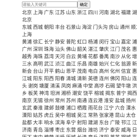
确定
北京
上海
广东
江苏
山东
浙江
四川
河南
湖北
福建
湖
北京
东城
西城
朝阳
丰台
石景山
海淀
门头沟
房山
通州
顺
上海
黄浦
徐汇
长宁
静安
普陀
虹口
杨浦
闵行
宝山
嘉定
浦
广州
深圳
珠海
汕头
佛山
韶关
湛江
肇庆
江门
茂名
惠
越秀
海珠
荔湾
天河
白云
黄埔
花都
番禺
南沙
从化
增
三水
高明
武江
浈江
曲江
乐昌
南雄
始兴
仁化
翁源
新
新会
台山
开平
鹤山
恩平
茂南
电白
高州
化州
信宜
惠
江城
阳东
阳西
阳春
清城
清新
英德
连州
佛冈
阳山
连
头
谢岗
塘厦
清溪
凤岗
麻涌
中堂
高埗
石碣
望牛墩
洪
乡
板芙
神湾
坦洲
湘桥
潮安
饶平
榕城
揭东
普宁
揭西
南京
无锡
徐州
常州
苏州
南通
连云港
淮安
盐城
扬州
玄武
秦淮
建邺
鼓楼
浦口
栖霞
雨花台
江宁
六合
溧水
溧阳
姑苏
虎丘
吴中
相城
吴江
常熟
张家港
昆山
太仓
盐都
大丰
响水
滨海
阜宁
射阳
建湖
东台
广陵
邗江
江
济南
青岛
淄博
枣庄
东营
烟台
潍坊
济宁
泰安
威海
日
历下
市中
槐荫
天桥
历城
长清
章丘
济阳
莱芜
钢城
平