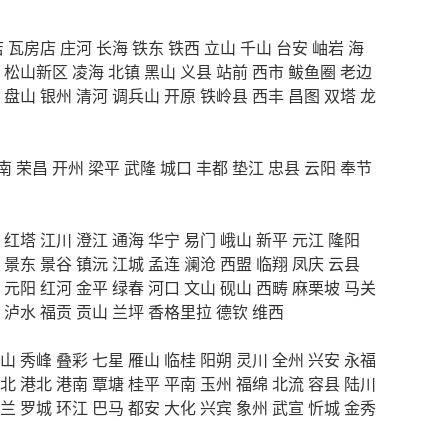
店
瓦房店
庄河
长海
铁东
铁西
立山
千山
台安
岫岩
海
松山新区
凌海
北镇
黑山
义县
站前
西市
鲅鱼圈
老边
盘山
银州
清河
调兵山
开原
铁岭县
西丰
昌图
双塔
龙
南
荣昌
开州
梁平
武隆
城口
丰都
垫江
忠县
云阳
奉节
红塔
江川
澄江
通海
华宁
易门
峨山
新平
元江
隆阳
景东
景谷
镇沅
江城
孟连
澜沧
西盟
临翔
凤庆
云县
元阳
红河
金平
绿春
河口
文山
砚山
西畴
麻栗坡
马关
泸水
福贡
贡山
兰坪
香格里拉
德钦
维西
山
秀峰
叠彩
七星
雁山
临桂
阳朔
灵川
全州
兴安
永福
北
港北
港南
覃塘
桂平
平南
玉州
福绵
北流
容县
陆川
兰
罗城
环江
巴马
都安
大化
兴宾
象州
武宣
忻城
金秀