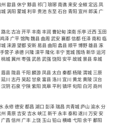
徽州
歙县
休宁
黟县
祁门
琅琊
南谯
来安
全椒
定远
凤
谯城
涡阳
蒙城
利辛
贵池
东至
石台
青阳
宣州
郎溪
广
路北
古冶
开平
丰南
丰润
曹妃甸
滦南
乐亭
迁西
玉田
鸡泽
广平
馆陶
魏县
曲周
武安
襄都
信都
任泽
南和
临
容城
涞源
望都
安新
易县
曲阳
蠡县
顺平
博野
雄县
涿
手营子
承德
兴隆
滦平
隆化
丰宁
宽城
围场
新华
运河
桃城
冀州
枣强
武邑
武强
饶阳
安平
故城
景县
阜城
眉县
陇县
千阳
麟游
凤县
太白
秦都
杨陵
渭城
三原
延川
志丹
吴起
甘泉
富县
洛川
宜川
黄龙
黄陵
汉台
汉阴
石泉
宁陕
紫阳
岚皋
平利
镇坪
旬阳
白河
商州
水
永修
德安
都昌
湖口
彭泽
瑞昌
共青城
庐山
渝水
分
吉州
青原
吉安
吉水
峡江
新干
永丰
泰和
遂川
万安
安
广昌
信州
广丰
上饶
玉山
铅山
横峰
弋阳
余干
鄱阳