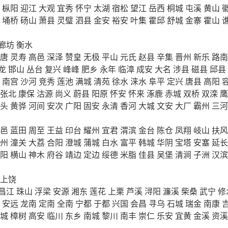
枞阳
迎江
大观
宜秀
怀宁
太湖
宿松
望江
岳西
桐城
屯溪
黄山
埇桥
砀山
萧县
灵璧
泗县
金安
裕安
叶集
霍邱
舒城
金寨
霍山
廊坊
衡水
唐
灵寿
高邑
深泽
赞皇
无极
平山
元氏
赵县
辛集
晋州
新乐
路南
龙
邯山
丛台
复兴
峰峰
肥乡
永年
临漳
成安
大名
涉县
磁县
邱县
南宫
沙河
竞秀
莲池
满城
清苑
徐水
涞水
阜平
定兴
唐县
高阳
张北
康保
沽源
尚义
蔚县
阳原
怀安
怀来
涿鹿
赤城
双桥
双滦
鹰
头
黄骅
河间
安次
广阳
固安
永清
香河
大城
文安
大厂
霸州
三河
邑
蓝田
周至
王益
印台
耀州
宜君
渭滨
金台
陈仓
凤翔
岐山
扶风
州
潼关
大荔
合阳
澄城
蒲城
白水
富平
韩城
华阴
宝塔
安塞
延长
阳
横山
神木
府谷
靖边
定边
绥德
米脂
佳县
吴堡
清涧
子洲
汉滨
上饶
昌江
珠山
浮梁
安源
湘东
莲花
上栗
芦溪
浔阳
濂溪
柴桑
武宁
修
安远
龙南
定南
全南
宁都
于都
兴国
会昌
寻乌
石城
瑞金
南康
城
樟树
高安
临川
东乡
南城
黎川
南丰
崇仁
乐安
宜黄
金溪
资溪