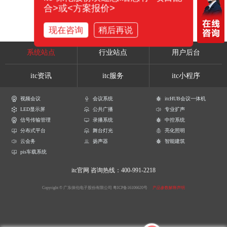
合>或<方案报价>
现在咨询
稍后再说
系统站点
行业站点
用户后台
itc资讯
itc服务
itc小程序
视频会议
会议系统
itcHUB会议一体机
LED显示屏
公共广播
专业扩声
信号传输管理
录播系统
中控系统
分布式平台
舞台灯光
亮化照明
云会务
扬声器
智能建筑
pis车载系统
itc官网
咨询热线：400-991-2218
Copyright © 广东保伦电子股份有限公司
粤ICP备16106620号
产品参数解释声明