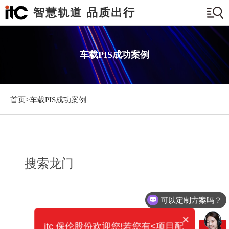
智慧轨道 品质出行
车载PIS成功案例
首页>
车载PIS成功案例
搜索龙门
可以定制方案吗？
×
itc 保伦股份欢迎您!若您有<项目配