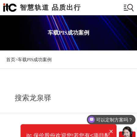
智慧轨道 品质出行
车载PIS成功案例
首页>
车载PIS成功案例
搜索龙泉驿
可以定制方案吗？
×
itc 保伦股份欢迎您!若您有<项目配