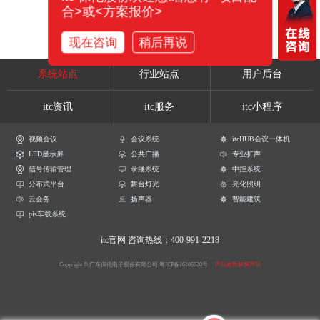
合>或<方案报价>
现在咨询
稍后再说
系统站点
行业站点
用户后台
itc资讯
itc服务
itc小程序
视频会议
会议系统
itcHUB会议一体机
LED显示屏
公共广播
专业扩声
信号传输管理
录播系统
中控系统
分布式平台
舞台灯光
亮化照明
云会务
扬声器
智能建筑
pis车载系统
itc官网
咨询热线：400-991-2218
Copyright © 广东保伦电子股份有限公司
粤ICP备16106620号
产品参数解释声明