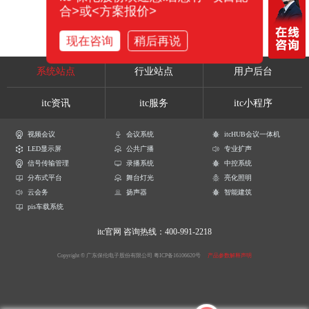
合>或<方案报价>
现在咨询
稍后再说
系统站点
行业站点
用户后台
itc资讯
itc服务
itc小程序
视频会议
会议系统
itcHUB会议一体机
LED显示屏
公共广播
专业扩声
信号传输管理
录播系统
中控系统
分布式平台
舞台灯光
亮化照明
云会务
扬声器
智能建筑
pis车载系统
itc官网
咨询热线：400-991-2218
Copyright © 广东保伦电子股份有限公司
粤ICP备16106620号
产品参数解释声明