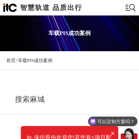
智慧轨道 品质出行
车载PIS成功案例
首页>
车载PIS成功案例
搜索麻城
可以定制方案吗？
×
itc 保伦股份欢迎您!若您有<项目配