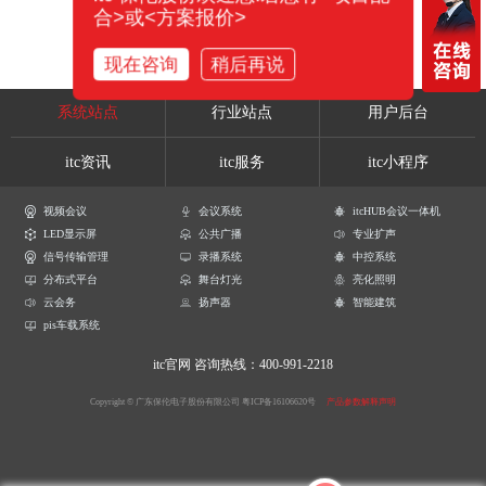
合>或<方案报价>
现在咨询
稍后再说
系统站点
行业站点
用户后台
itc资讯
itc服务
itc小程序
视频会议
会议系统
itcHUB会议一体机
LED显示屏
公共广播
专业扩声
信号传输管理
录播系统
中控系统
分布式平台
舞台灯光
亮化照明
云会务
扬声器
智能建筑
pis车载系统
itc官网
咨询热线：400-991-2218
Copyright © 广东保伦电子股份有限公司
粤ICP备16106620号
产品参数解释声明