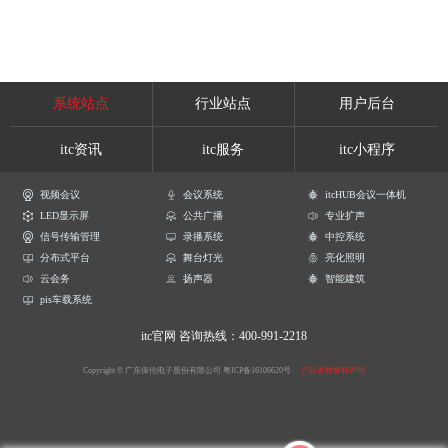
系统站点
行业站点
用户后台
itc资讯
itc服务
itc小程序
视频会议
会议系统
itcHUB会议一体机
LED显示屏
公共广播
专业扩声
信号传输管理
录播系统
中控系统
分布式平台
舞台灯光
亮化照明
云会务
扬声器
智能建筑
pis车载系统
itc官网
咨询热线：400-991-2218
Copyright © 广东保伦电子股份有限公司
粤ICP备16106620号
产品参数解释声明