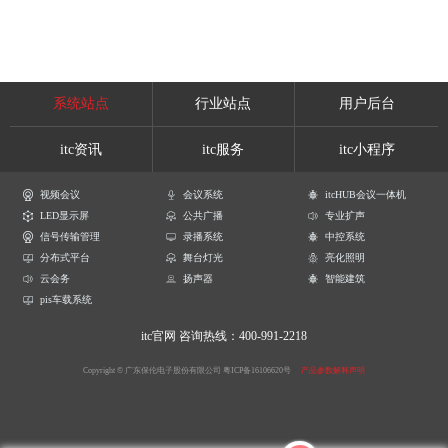
系统站点
行业站点
用户后台
itc资讯
itc服务
itc小程序
视频会议
会议系统
itcHUB会议一体机
LED显示屏
公共广播
专业扩声
信号传输管理
录播系统
中控系统
分布式平台
舞台灯光
亮化照明
云会务
扬声器
智能建筑
pis车载系统
itc官网
咨询热线：400-991-2218
Copyright © 广东保伦电子股份有限公司
粤ICP备16106620号
产品参数解释声明