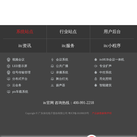
系统站点
行业站点
用户后台
itc资讯
itc服务
itc小程序
视频会议
会议系统
itcHUB会议一体机
LED显示屏
公共广播
专业扩声
信号传输管理
录播系统
中控系统
分布式平台
舞台灯光
亮化照明
云会务
扬声器
智能建筑
pis车载系统
itc官网
咨询热线：400-991-2218
Copyright © 广东保伦电子股份有限公司
粤ICP备16106620号
产品参数解释声明