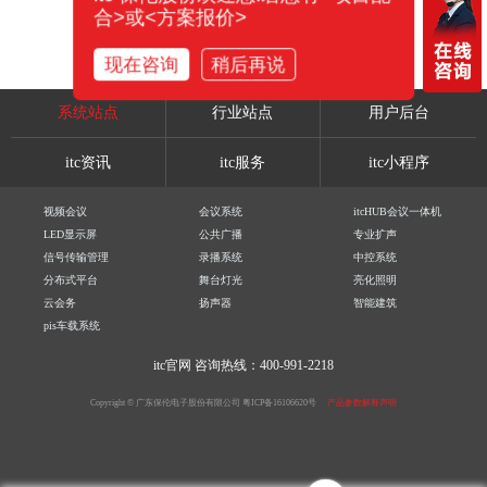
合>或<方案报价>
现在咨询
稍后再说
系统站点
行业站点
用户后台
itc资讯
itc服务
itc小程序
视频会议
会议系统
itcHUB会议一体机
LED显示屏
公共广播
专业扩声
信号传输管理
录播系统
中控系统
分布式平台
舞台灯光
亮化照明
云会务
扬声器
智能建筑
pis车载系统
itc官网
咨询热线：400-991-2218
Copyright © 广东保伦电子股份有限公司
粤ICP备16106620号
产品参数解释声明