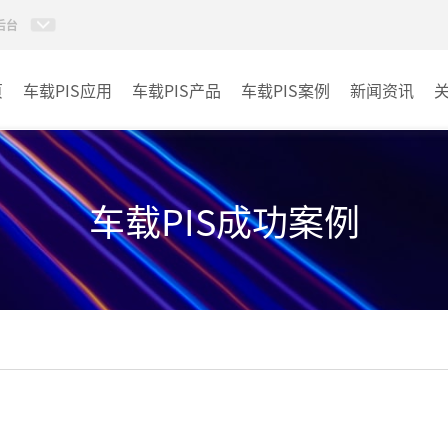
后台
页
车载PIS应用
车载PIS产品
车载PIS案例
新闻资讯
PIS系统
城规
地铁
车载PIS成功案例
其它