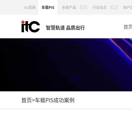
itc官网
车载PIS
系统产品
行业站点
用户
首
智慧轨道 品质出行
首页
>
车载PIS成功案例