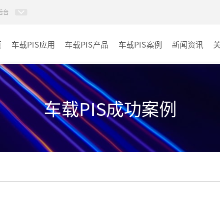
后台
页
车载PIS应用
车载PIS产品
车载PIS案例
新闻资讯
PIS系统
城规
地铁
车载PIS成功案例
其它