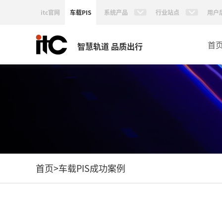
itc官网
车载PIS
系统产品
行业站点
用户
首
智慧轨道 品质出行
首页
>
车载PIS成功案例