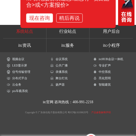
合>或<方案报价>
现在咨询
稍后再说
系统站点
行业站点
用户后台
itc资讯
itc服务
itc小程序
视频会议
会议系统
itcHUB会议一体机
LED显示屏
公共广播
专业扩声
信号传输管理
录播系统
中控系统
分布式平台
舞台灯光
亮化照明
云会务
扬声器
智能建筑
pis车载系统
itc官网
咨询热线：400-991-2218
Copyright © 广东保伦电子股份有限公司
粤ICP备16106620号
产品参数解释声明