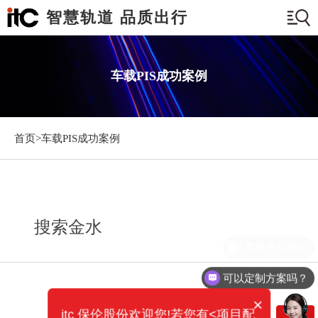
智慧轨道 品质出行
车载PIS成功案例
首页>
车载PIS成功案例
搜索金水
需要产品报价
可以定制方案吗？
×
itc 保伦股份欢迎您!若您有<项目配