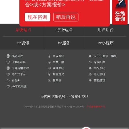
合>或<方案报价>
现在咨询
稍后再说
系统站点
行业站点
用户后台
itc资讯
itc服务
itc小程序
视频会议
会议系统
itcHUB会议一体机
LED显示屏
公共广播
专业扩声
信号传输管理
录播系统
中控系统
分布式平台
舞台灯光
亮化照明
云会务
扬声器
智能建筑
pis车载系统
itc官网
咨询热线：400-991-2218
Copyright © 广东保伦电子股份有限公司
粤ICP备16106620号
产品参数解释声明