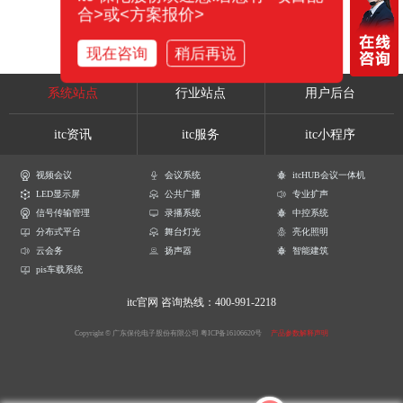
合>或<方案报价>
现在咨询
稍后再说
系统站点
行业站点
用户后台
itc资讯
itc服务
itc小程序
视频会议
会议系统
itcHUB会议一体机
LED显示屏
公共广播
专业扩声
信号传输管理
录播系统
中控系统
分布式平台
舞台灯光
亮化照明
云会务
扬声器
智能建筑
pis车载系统
itc官网
咨询热线：400-991-2218
Copyright © 广东保伦电子股份有限公司
粤ICP备16106620号
产品参数解释声明