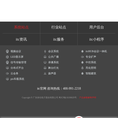
系统站点
行业站点
用户后台
itc资讯
itc服务
itc小程序
视频会议
会议系统
itcHUB会议一体机
LED显示屏
公共广播
专业扩声
信号传输管理
录播系统
中控系统
分布式平台
舞台灯光
亮化照明
云会务
扬声器
智能建筑
pis车载系统
itc官网
咨询热线：400-991-2218
Copyright © 广东保伦电子股份有限公司
粤ICP备16106620号
产品参数解释声明