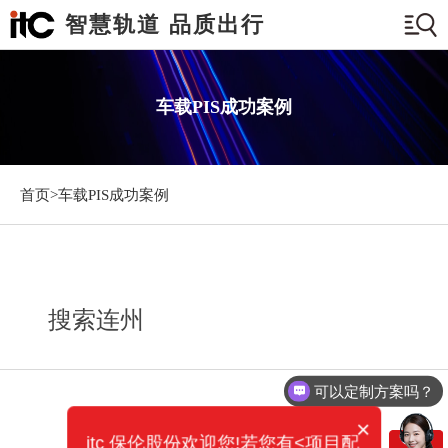
智慧轨道 品质出行
车载PIS成功案例
首页>
车载PIS成功案例
搜索连州
可以定制方案吗？
×
itc 保伦股份欢迎您!若您有<项目配