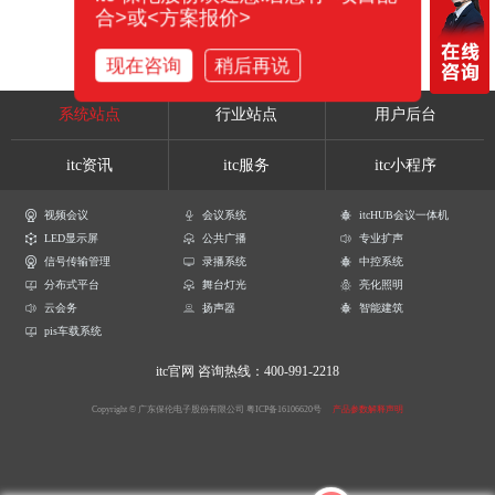
合>或<方案报价>
现在咨询
稍后再说
系统站点
行业站点
用户后台
itc资讯
itc服务
itc小程序
视频会议
会议系统
itcHUB会议一体机
LED显示屏
公共广播
专业扩声
信号传输管理
录播系统
中控系统
分布式平台
舞台灯光
亮化照明
云会务
扬声器
智能建筑
pis车载系统
itc官网
咨询热线：400-991-2218
Copyright © 广东保伦电子股份有限公司
粤ICP备16106620号
产品参数解释声明