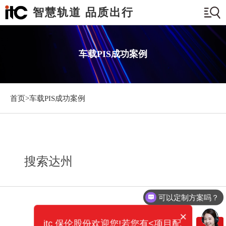
智慧轨道 品质出行
车载PIS成功案例
首页>
车载PIS成功案例
搜索达州
可以定制方案吗？
×
itc 保伦股份欢迎您!若您有<项目配