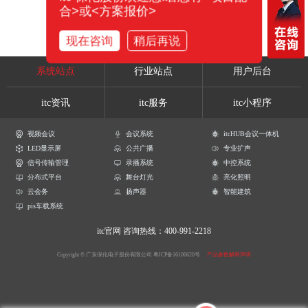
合>或<方案报价>
现在咨询
稍后再说
系统站点
行业站点
用户后台
itc资讯
itc服务
itc小程序
视频会议
会议系统
itcHUB会议一体机
LED显示屏
公共广播
专业扩声
信号传输管理
录播系统
中控系统
分布式平台
舞台灯光
亮化照明
云会务
扬声器
智能建筑
pis车载系统
itc官网
咨询热线：400-991-2218
Copyright © 广东保伦电子股份有限公司
粤ICP备16106620号
产品参数解释声明