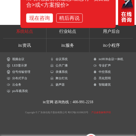
合>或<方案报价>
现在咨询
稍后再说
系统站点
行业站点
用户后台
itc资讯
itc服务
itc小程序
视频会议
会议系统
itcHUB会议一体机
LED显示屏
公共广播
专业扩声
信号传输管理
录播系统
中控系统
分布式平台
舞台灯光
亮化照明
云会务
扬声器
智能建筑
pis车载系统
itc官网
咨询热线：400-991-2218
Copyright © 广东保伦电子股份有限公司
粤ICP备16106620号
产品参数解释声明