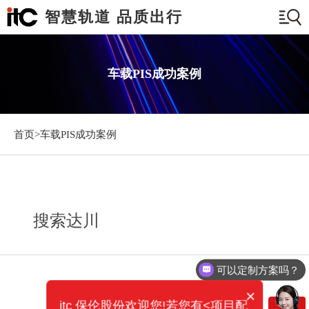
智慧轨道 品质出行
车载PIS成功案例
首页>
车载PIS成功案例
搜索达川
可以定制方案吗？
×
itc 保伦股份欢迎您!若您有<项目配