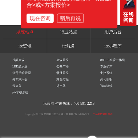
合>或<方案报价>
现在咨询
稍后再说
系统站点
行业站点
用户后台
itc资讯
itc服务
itc小程序
视频会议
会议系统
itcHUB会议一体机
LED显示屏
公共广播
专业扩声
信号传输管理
录播系统
中控系统
分布式平台
舞台灯光
亮化照明
云会务
扬声器
智能建筑
pis车载系统
itc官网
咨询热线：400-991-2218
Copyright © 广东保伦电子股份有限公司
粤ICP备16106620号
产品参数解释声明