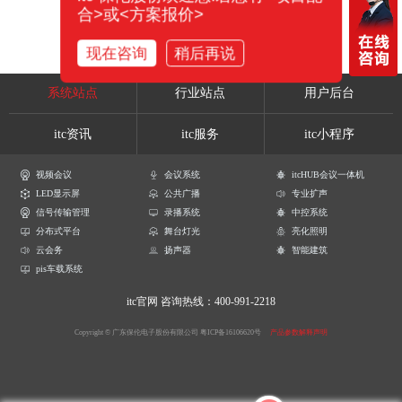
合>或<方案报价>
现在咨询
稍后再说
系统站点
行业站点
用户后台
itc资讯
itc服务
itc小程序
视频会议
会议系统
itcHUB会议一体机
LED显示屏
公共广播
专业扩声
信号传输管理
录播系统
中控系统
分布式平台
舞台灯光
亮化照明
云会务
扬声器
智能建筑
pis车载系统
itc官网
咨询热线：400-991-2218
Copyright © 广东保伦电子股份有限公司
粤ICP备16106620号
产品参数解释声明