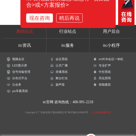
合>或<方案报价>
现在咨询
稍后再说
系统站点
行业站点
用户后台
itc资讯
itc服务
itc小程序
视频会议
会议系统
itcHUB会议一体机
LED显示屏
公共广播
专业扩声
信号传输管理
录播系统
中控系统
分布式平台
舞台灯光
亮化照明
云会务
扬声器
智能建筑
pis车载系统
itc官网
咨询热线：400-991-2218
Copyright © 广东保伦电子股份有限公司
粤ICP备16106620号
产品参数解释声明