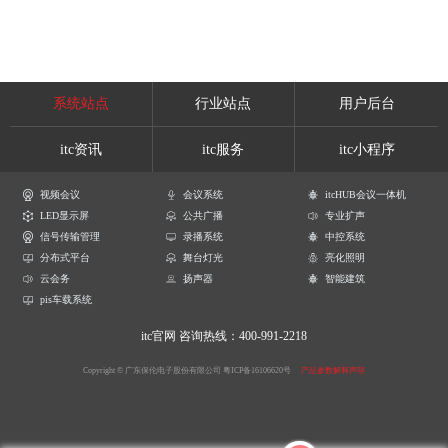
系统站点
行业站点
用户后台
itc资讯
itc服务
itc小程序
视频会议
会议系统
itcHUB会议一体机
LED显示屏
公共广播
专业扩声
信号传输管理
录播系统
中控系统
分布式平台
舞台灯光
亮化照明
云会务
扬声器
智能建筑
pis车载系统
itc官网
咨询热线：400-991-2218
Copyright © 广东保伦电子股份有限公司
粤ICP备16106620号
产品参数解释声明