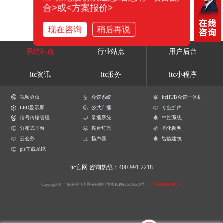
合>或<方案报价>
现在咨询
稍后再说
系统站点
行业站点
用户后台
itc资讯
itc服务
itc小程序
视频会议
会议系统
itcHUB会议一体机
LED显示屏
公共广播
专业扩声
信号传输管理
录播系统
中控系统
分布式平台
舞台灯光
亮化照明
云会务
扬声器
智能建筑
pis车载系统
itc官网
咨询热线：400-991-2218
Copyright © 广东保伦电子股份有限公司
粤ICP备16106620号
产品参数解释声明