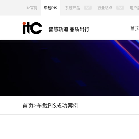
itc官网
车载PIS
系统产品
行业站点
用户
首
智慧轨道 品质出行
首页
>
车载PIS成功案例