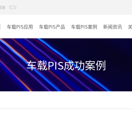
后台
页
车载PIS应用
车载PIS产品
车载PIS案例
新闻资讯
PIS系统
城规
地铁
车载PIS成功案例
其它