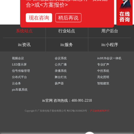
合>或<方案报价>
现在咨询
稍后再说
系统站点
行业站点
用户后台
itc资讯
itc服务
itc小程序
视频会议
会议系统
itcHUB会议一体机
LED显示屏
公共广播
专业扩声
信号传输管理
录播系统
中控系统
分布式平台
舞台灯光
亮化照明
云会务
扬声器
智能建筑
pis车载系统
itc官网
咨询热线：400-991-2218
Copyright © 广东保伦电子股份有限公司
粤ICP备16106620号
产品参数解释声明