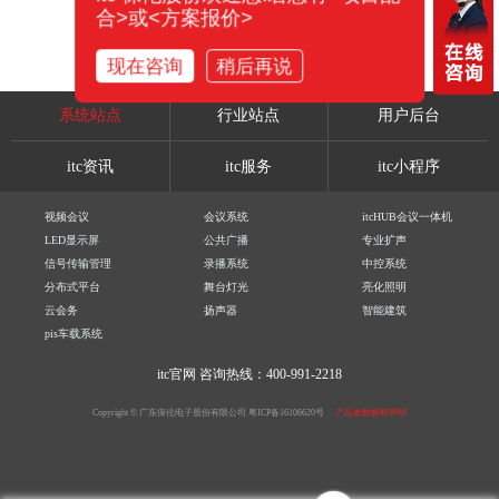
合>或<方案报价>
现在咨询
稍后再说
系统站点
行业站点
用户后台
itc资讯
itc服务
itc小程序
视频会议
会议系统
itcHUB会议一体机
LED显示屏
公共广播
专业扩声
信号传输管理
录播系统
中控系统
分布式平台
舞台灯光
亮化照明
云会务
扬声器
智能建筑
pis车载系统
itc官网
咨询热线：400-991-2218
Copyright © 广东保伦电子股份有限公司
粤ICP备16106620号
产品参数解释声明