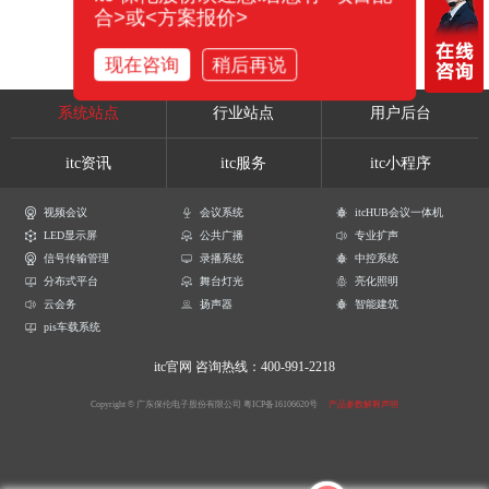
合>或<方案报价>
现在咨询
稍后再说
系统站点
行业站点
用户后台
itc资讯
itc服务
itc小程序
视频会议
会议系统
itcHUB会议一体机
LED显示屏
公共广播
专业扩声
信号传输管理
录播系统
中控系统
分布式平台
舞台灯光
亮化照明
云会务
扬声器
智能建筑
pis车载系统
itc官网
咨询热线：400-991-2218
Copyright © 广东保伦电子股份有限公司
粤ICP备16106620号
产品参数解释声明