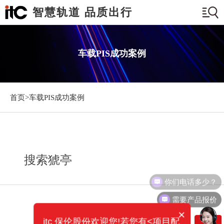
智慧轨道 品质出行
车载PIS成功案例
首页>
车载PIS成功案例
搜索猇亭
你们电话多少？
需要产品报价
×
itc 保伦股份欢迎您!若您有<项目配