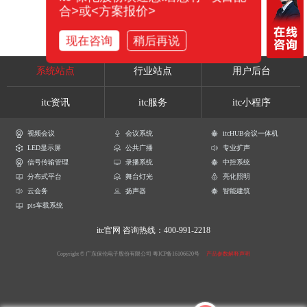
合>或<方案报价>
现在咨询
稍后再说
系统站点
行业站点
用户后台
itc资讯
itc服务
itc小程序
视频会议
会议系统
itcHUB会议一体机
LED显示屏
公共广播
专业扩声
信号传输管理
录播系统
中控系统
分布式平台
舞台灯光
亮化照明
云会务
扬声器
智能建筑
pis车载系统
itc官网
咨询热线：400-991-2218
Copyright © 广东保伦电子股份有限公司
粤ICP备16106620号
产品参数解释声明