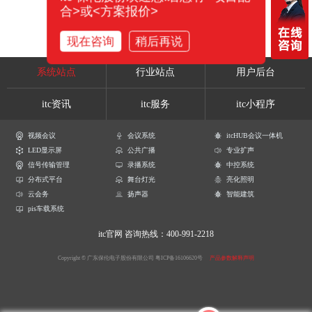
合>或<方案报价>
现在咨询
稍后再说
系统站点
行业站点
用户后台
itc资讯
itc服务
itc小程序
视频会议
会议系统
itcHUB会议一体机
LED显示屏
公共广播
专业扩声
信号传输管理
录播系统
中控系统
分布式平台
舞台灯光
亮化照明
云会务
扬声器
智能建筑
pis车载系统
itc官网
咨询热线：400-991-2218
Copyright © 广东保伦电子股份有限公司
粤ICP备16106620号
产品参数解释声明