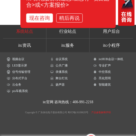
合>或<方案报价>
现在咨询
稍后再说
系统站点
行业站点
用户后台
itc资讯
itc服务
itc小程序
视频会议
会议系统
itcHUB会议一体机
LED显示屏
公共广播
专业扩声
信号传输管理
录播系统
中控系统
分布式平台
舞台灯光
亮化照明
云会务
扬声器
智能建筑
pis车载系统
itc官网
咨询热线：400-991-2218
Copyright © 广东保伦电子股份有限公司
粤ICP备16106620号
产品参数解释声明