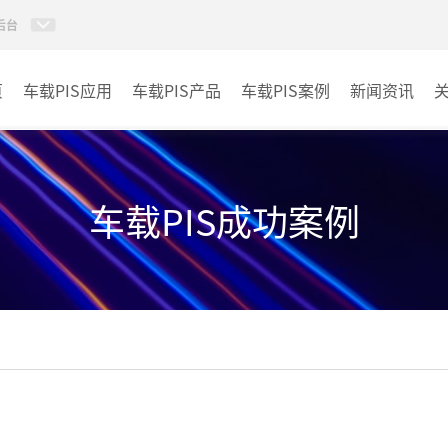
后台
页
车载PIS应用
车载PIS产品
车载PIS案例
新闻资讯
PIS系统
城规
地铁
车载PIS成功案例
其它