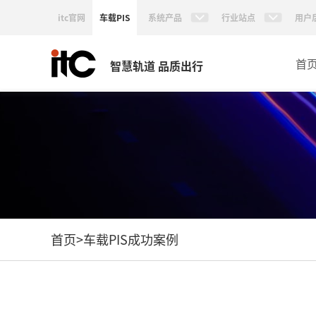
itc官网
车载PIS
系统产品
行业站点
用户
首
智慧轨道 品质出行
首页
>
车载PIS成功案例