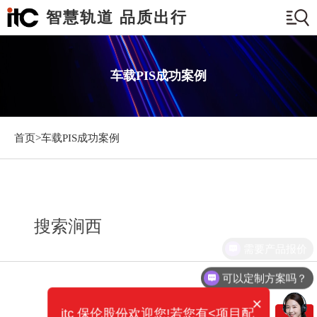
智慧轨道 品质出行
车载PIS成功案例
首页>
车载PIS成功案例
搜索涧西
需要产品报价
可以定制方案吗？
×
itc 保伦股份欢迎您!若您有<项目配