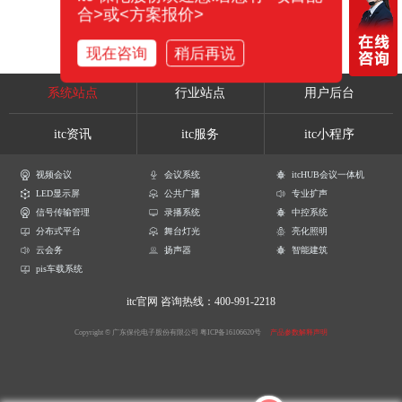
合>或<方案报价>
现在咨询
稍后再说
系统站点
行业站点
用户后台
itc资讯
itc服务
itc小程序
视频会议
会议系统
itcHUB会议一体机
LED显示屏
公共广播
专业扩声
信号传输管理
录播系统
中控系统
分布式平台
舞台灯光
亮化照明
云会务
扬声器
智能建筑
pis车载系统
itc官网
咨询热线：400-991-2218
Copyright © 广东保伦电子股份有限公司
粤ICP备16106620号
产品参数解释声明