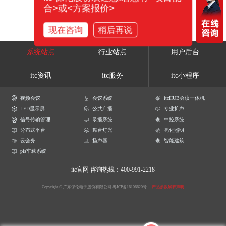
合>或<方案报价>
现在咨询
稍后再说
系统站点
行业站点
用户后台
itc资讯
itc服务
itc小程序
视频会议
会议系统
itcHUB会议一体机
LED显示屏
公共广播
专业扩声
信号传输管理
录播系统
中控系统
分布式平台
舞台灯光
亮化照明
云会务
扬声器
智能建筑
pis车载系统
itc官网
咨询热线：400-991-2218
Copyright © 广东保伦电子股份有限公司
粤ICP备16106620号
产品参数解释声明