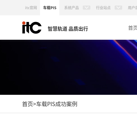
itc官网
车载PIS
系统产品
行业站点
用户
首
智慧轨道 品质出行
首页
>
车载PIS成功案例