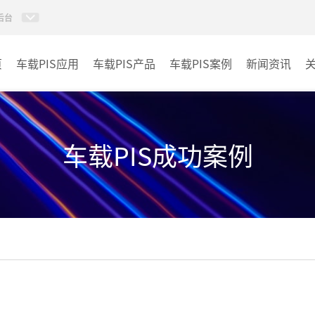
后台
页
车载PIS应用
车载PIS产品
车载PIS案例
新闻资讯
PIS系统
城规
地铁
车载PIS成功案例
其它