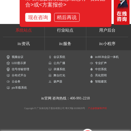
合>或<方案报价>
现在咨询
稍后再说
系统站点
行业站点
用户后台
itc资讯
itc服务
itc小程序
视频会议
会议系统
itcHUB会议一体机
LED显示屏
公共广播
专业扩声
信号传输管理
录播系统
中控系统
分布式平台
舞台灯光
亮化照明
云会务
扬声器
智能建筑
pis车载系统
itc官网
咨询热线：400-991-2218
Copyright © 广东保伦电子股份有限公司
粤ICP备16106620号
产品参数解释声明