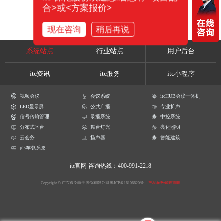
合>或<方案报价>
现在咨询
稍后再说
系统站点
行业站点
用户后台
itc资讯
itc服务
itc小程序
视频会议
会议系统
itcHUB会议一体机
LED显示屏
公共广播
专业扩声
信号传输管理
录播系统
中控系统
分布式平台
舞台灯光
亮化照明
云会务
扬声器
智能建筑
pis车载系统
itc官网
咨询热线：400-991-2218
Copyright © 广东保伦电子股份有限公司
粤ICP备16106620号
产品参数解释声明