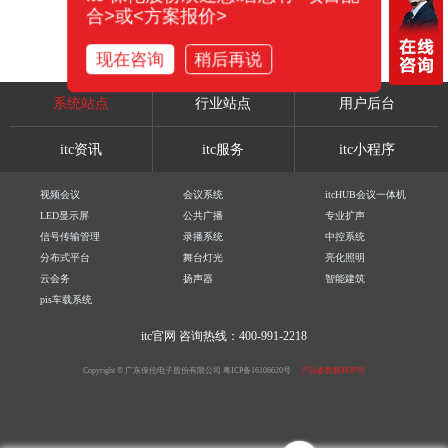
合>或<方案报价>
现在咨询
稍后再说
系统站点
行业站点
用户后台
itc资讯
itc服务
itc小程序
视频会议
会议系统
itcHUB会议一体机
LED显示屏
公共广播
专业扩声
信号传输管理
录播系统
中控系统
分布式平台
舞台灯光
亮化照明
云会务
扬声器
智能建筑
pis车载系统
itc官网
咨询热线：400-991-2218
Copyright © 广东保伦电子股份有限公司
粤ICP备16106620号
产品参数解释声明