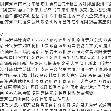
阴
商河
市南
市北
李沧
崂山
青岛西海岸新区
城阳
即墨
胶州
平
广饶
芝罘
福山
牟平
莱山
长岛
龙口
莱阳
莱州
蓬莱
招远
栖霞
海
山
曲阜
邹城
泰山
岱岳
宁阳
东平
新泰
肥城
环翠
文登
荣成
乳山
邑
齐河
平原
夏津
武城
乐陵
禹城
东昌府
茌平
东阿
冠县
高唐
阳
水
庐
淳安
建德
海曙
江北
北仑
镇海
鄞州
奉化
象山
宁海
余姚
慈溪
清
长兴
安吉
越城
柯桥
上虞
诸暨
嵊州
新昌
婺城
金东
武义
浦江
台
仙居
温岭
临海
莲都
龙泉
青田
云和
庆元
缙云
遂昌
松阳
景宁
南充
眉山
宜宾
广安
达州
雅安
巴中
资阳
阿坝藏族羌族自治州
流
郫都
简阳
都江堰
彭州
邛崃
崇州
金堂
大邑
蒲江
新津
自流井
汉
什邡
绵竹
涪城
游仙
安州
三台
盐亭
梓潼
北川
平武
江油
利州
为
井研
夹江
沐川
峨边
马边
峨眉山
顺庆
高坪
嘉陵
西充
南部
蓬
前锋
岳池
武胜
邻水
华蓥
通川
达川
宣汉
开江
大竹
渠县
万源
雨
盖
红原
壤塘
汶川
理县
茂县
松潘
九寨沟
黑水
康定
泸定
丹巴
九
南
普格
布拖
金阳
昭觉
喜德
冕宁
越西
甘洛
美姑
雷波
漯河
三门峡
南阳
商丘
信阳
周口
驻马店
郑
登封
龙亭
顺河
鼓楼
禹王台
祥符
杞县
通许
尉氏
兰考
老城
西
钢
文峰
北关
殷都
龙安
安阳
汤阴
滑县
内黄
林州
淇滨
山城
鹤山