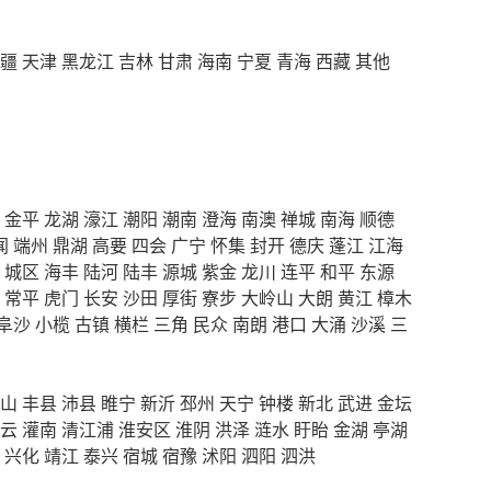
疆
天津
黑龙江
吉林
甘肃
海南
宁夏
青海
西藏
其他
金平
龙湖
濠江
潮阳
潮南
澄海
南澳
禅城
南海
顺德
闻
端州
鼎湖
高要
四会
广宁
怀集
封开
德庆
蓬江
江海
城区
海丰
陆河
陆丰
源城
紫金
龙川
连平
和平
东源
常平
虎门
长安
沙田
厚街
寮步
大岭山
大朗
黄江
樟木
阜沙
小榄
古镇
横栏
三角
民众
南朗
港口
大涌
沙溪
三
山
丰县
沛县
睢宁
新沂
邳州
天宁
钟楼
新北
武进
金坛
云
灌南
清江浦
淮安区
淮阴
洪泽
涟水
盱眙
金湖
亭湖
兴化
靖江
泰兴
宿城
宿豫
沭阳
泗阳
泗洪