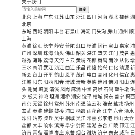
关于我们
确定
北京
上海
广东
江苏
山东
浙江
四川
河南
湖北
福建
湖
北京
东城
西城
朝阳
丰台
石景山
海淀
门头沟
房山
通州
顺
上海
黄浦
徐汇
长宁
静安
普陀
虹口
杨浦
闵行
宝山
嘉定
浦
广州
深圳
珠海
汕头
佛山
韶关
湛江
肇庆
江门
茂名
惠
越秀
海珠
荔湾
天河
白云
黄埔
花都
番禺
南沙
从化
增
三水
高明
武江
浈江
曲江
乐昌
南雄
始兴
仁化
翁源
新
新会
台山
开平
鹤山
恩平
茂南
电白
高州
化州
信宜
惠
江城
阳东
阳西
阳春
清城
清新
英德
连州
佛冈
阳山
连
头
谢岗
塘厦
清溪
凤岗
麻涌
中堂
高埗
石碣
望牛墩
洪
乡
板芙
神湾
坦洲
湘桥
潮安
饶平
榕城
揭东
普宁
揭西
南京
无锡
徐州
常州
苏州
南通
连云港
淮安
盐城
扬州
玄武
秦淮
建邺
鼓楼
浦口
栖霞
雨花台
江宁
六合
溧水
溧阳
姑苏
虎丘
吴中
相城
吴江
常熟
张家港
昆山
太仓
盐都
大丰
响水
滨海
阜宁
射阳
建湖
东台
广陵
邗江
江
济南
青岛
淄博
枣庄
东营
烟台
潍坊
济宁
泰安
威海
日