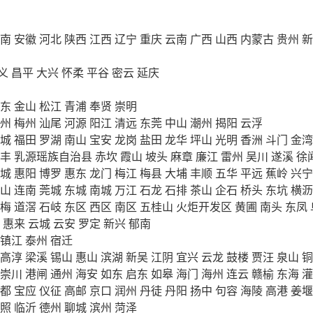
南
安徽
河北
陕西
江西
辽宁
重庆
云南
广西
山西
内蒙古
贵州
新
义
昌平
大兴
怀柔
平谷
密云
延庆
东
金山
松江
青浦
奉贤
崇明
州
梅州
汕尾
河源
阳江
清远
东莞
中山
潮州
揭阳
云浮
城
福田
罗湖
南山
宝安
龙岗
盐田
龙华
坪山
光明
香洲
斗门
金湾
丰
乳源瑶族自治县
赤坎
霞山
坡头
麻章
廉江
雷州
吴川
遂溪
徐
城
惠阳
博罗
惠东
龙门
梅江
梅县
大埔
丰顺
五华
平远
蕉岭
兴宁
山
连南
莞城
东城
南城
万江
石龙
石排
茶山
企石
桥头
东坑
横沥
梅
道滘
石岐
东区
西区
南区
五桂山
火炬开发区
黄圃
南头
东凤
惠来
云城
云安
罗定
新兴
郁南
镇江
泰州
宿迁
高淳
梁溪
锡山
惠山
滨湖
新吴
江阴
宜兴
云龙
鼓楼
贾汪
泉山
铜
崇川
港闸
通州
海安
如东
启东
如皋
海门
海州
连云
赣榆
东海
灌
都
宝应
仪征
高邮
京口
润州
丹徒
丹阳
扬中
句容
海陵
高港
姜堰
照
临沂
德州
聊城
滨州
菏泽