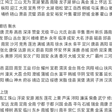
江
鸠江
三山
无为
芜湖
繁昌
南陵
龙子湖
蚌山
禹会
淮上
怀远
五
枞阳
迎江
大观
宜秀
怀宁
太湖
宿松
望江
岳西
桐城
屯溪
黄山
埇桥
砀山
萧县
灵璧
泗县
金安
裕安
叶集
霍邱
舒城
金寨
霍山
廊坊
衡水
唐
灵寿
高邑
深泽
赞皇
无极
平山
元氏
赵县
辛集
晋州
新乐
路南
龙
邯山
丛台
复兴
峰峰
肥乡
永年
临漳
成安
大名
涉县
磁县
邱县
南宫
沙河
竞秀
莲池
满城
清苑
徐水
涞水
阜平
定兴
唐县
高阳
张北
康保
沽源
尚义
蔚县
阳原
怀安
怀来
涿鹿
赤城
双桥
双滦
鹰
头
黄骅
河间
安次
广阳
固安
永清
香河
大城
文安
大厂
霸州
三河
邑
蓝田
周至
王益
印台
耀州
宜君
渭滨
金台
陈仓
凤翔
岐山
扶风
州
潼关
大荔
合阳
澄城
蒲城
白水
富平
韩城
华阴
宝塔
安塞
延长
阳
横山
神木
府谷
靖边
定边
绥德
米脂
佳县
吴堡
清涧
子洲
汉滨
上饶
昌江
珠山
浮梁
安源
湘东
莲花
上栗
芦溪
浔阳
濂溪
柴桑
武宁
修
安远
龙南
定南
全南
宁都
于都
兴国
会昌
寻乌
石城
瑞金
南康
城
樟树
高安
临川
东乡
南城
黎川
南丰
崇仁
乐安
宜黄
金溪
资溪