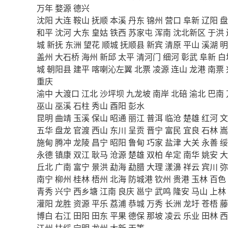
万年
婺源
德兴
沈阳
大连
鞍山
抚顺
本溪
丹东
锦州
营口
阜新
辽阳
盘
和平
沈河
大东
皇姑
铁西
苏家屯
浑南
沈北新区
于洪
城
新抚
东洲
望花
顺城
抚顺县
新宾
清原
平山
溪湖
明
盖州
大石桥
海州
新邱
太平
清河门
细河
彰武
阜新
白
城
朝阳县
建平
喀喇沁左翼
北票
凌源
连山
龙港
南票
重庆
渝中
大渡口
江北
沙坪坝
九龙坡
南岸
北碚
渝北
巴南
巫山
巫溪
石柱
秀山
酉阳
彭水
昆明
曲靖
玉溪
保山
昭通
丽江
普洱
临沧
楚雄
红河
文
五华
盘龙
官渡
西山
东川
呈贡
晋宁
富民
宜良
石林
嵩
施甸
腾冲
龙陵
昌宁
昭阳
鲁甸
巧家
盐津
大关
永善
绥
永德
镇康
双江
耿马
沧源
楚雄
双柏
牟定
南华
姚安
大
丘北
广南
富宁
景洪
勐海
勐腊
大理
漾濞
祥云
宾川
弥
南宁
柳州
桂林
梧州
北海
防城港
钦州
贵港
玉林
百色
青秀
兴宁
西乡塘
江南
良庆
邕宁
武鸣
隆安
马山
上林
灌阳
龙胜
资源
平乐
荔浦
恭城
万秀
长洲
龙圩
苍梧
藤
博白
右江
田阳
田东
平果
德保
那坡
凌云
乐业
田林
西
江州
扶绥
宁明
龙州
大新
天等