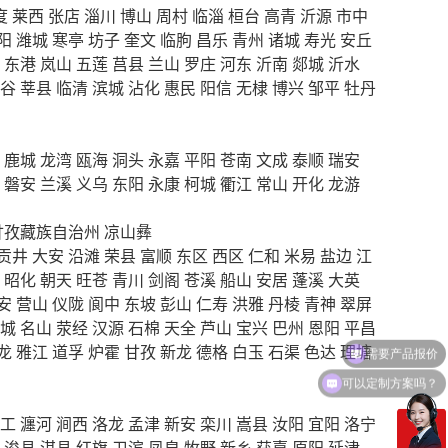
度
莱西
张店
淄川
博山
周村
临淄
桓台
高青
沂源
市中
阳
潍城
寒亭
坊子
奎文
临朐
昌乐
青州
诸城
寿光
安丘
东港
岚山
五莲
莒县
兰山
罗庄
河东
沂南
郯城
沂水
谷
莘县
临清
滨城
沾化
惠民
阳信
无棣
博兴
邹平
牡丹
鹿城
龙湾
瓯海
洞头
永嘉
平阳
苍南
文成
泰顺
瑞安
磐安
兰溪
义乌
东阳
永康
柯城
衢江
常山
开化
龙游
甘孜藏族自治州
凉山彝
贡井
大安
沿滩
荣县
富顺
东区
西区
仁和
米易
盐边
江
昭化
朝天
旺苍
青川
剑阁
苍溪
船山
安居
蓬溪
大英
安
营山
仪陇
阆中
东坡
彭山
仁寿
洪雅
丹棱
青神
翠屏
城
名山
荥经
汉源
石棉
天全
芦山
宝兴
巴州
恩阳
平昌
龙
雅江
道孚
炉霍
甘孜
新龙
德格
白玉
石渠
色达
理塘
可以定制方案吗？
工
瀍河
涧西
洛龙
孟津
新安
栾川
嵩县
汝阳
宜阳
洛宁
浚县
淇县
红旗
卫滨
凤泉
牧野
新乡
获嘉
原阳
延津