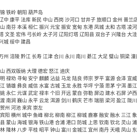
锦
铁岭
朝阳
葫芦岛
辽中
康平
法库
新民
中山
西岗
沙河口
甘井子
旅顺口
金州
普兰
山
南芬
本溪
桓仁
振兴
元宝
振安
宽甸
东港
凤城
太和
古塔
凌河
塔
文圣
宏伟
弓长岭
太子河
辽阳灯塔
辽阳县
双台子
兴隆台
大洼
兴城
绥中
建昌
万州
涪陵
黔江
长寿
江津
合川
永川
南川
綦江
大足
璧山
铜梁
潼
山
西双版纳
大理
德宏
怒江
迪庆
明
禄劝
寻甸
安宁
麒麟
沾益
马龙
陆良
师宗
罗平
富源
会泽
宣威
江
镇雄
彝良
威信
水富
古城
玉龙
永胜
华坪
宁蒗
思茅
宁洱
墨江
姚
永仁
元谋
武定
禄丰
个旧
开远
蒙自
弥勒
屏边
建水
石屏
泸西
渡
南涧
巍山
永平
云龙
洱源
剑川
鹤庆
芒市
瑞丽
梁河
盈江
陇川
贺州
河池
来宾
崇左
宾阳
横州
城中
鱼峰
柳北
柳南
柳江
柳城
鹿寨
融安
融水
三江
象
县
蒙山
海城
银海
铁山港
合浦
港口
防城
上思
钦南
钦北
灵山
浦
林
隆林
八步
平桂
昭平
钟山
富川
金城江
宜州
南丹
天峨
凤山
东