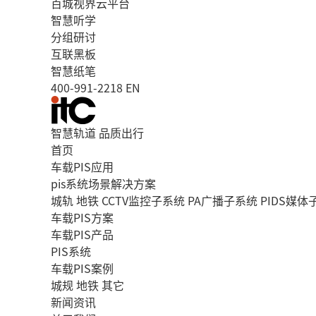
百城视界云平台
智慧听学
分组研讨
互联黑板
智慧纸笔
400-991-2218
EN
智慧轨道 品质出行
首页
车载PIS应用
pis系统场景解决方案
城轨
地铁
CCTV监控子系统
PA广播子系统
PIDS媒体
车载PIS方案
车载PIS产品
PIS系统
车载PIS案例
城规
地铁
其它
新闻资讯