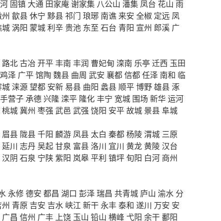
河
固镇
大通
田家庵
谢家集
八公山
潘集
凤台
花山
雨
徽州
歙县
休宁
黟县
祁门
琅琊
南谯
来安
全椒
定远
凤
谯城
涡阳
蒙城
利辛
贵池
东至
石台
青阳
宣州
郎溪
广
路北
古冶
开平
丰南
丰润
曹妃甸
滦南
乐亭
迁西
玉田
鸡泽
广平
馆陶
魏县
曲周
武安
襄都
信都
任泽
南和
临
容城
涞源
望都
安新
易县
曲阳
蠡县
顺平
博野
雄县
涿
手营子
承德
兴隆
滦平
隆化
丰宁
宽城
围场
新华
运河
桃城
冀州
枣强
武邑
武强
饶阳
安平
故城
景县
阜城
眉县
陇县
千阳
麟游
凤县
太白
秦都
杨陵
渭城
三原
延川
志丹
吴起
甘泉
富县
洛川
宜川
黄龙
黄陵
汉台
汉阴
石泉
宁陕
紫阳
岚皋
平利
镇坪
旬阳
白河
商州
水
永修
德安
都昌
湖口
彭泽
瑞昌
共青城
庐山
渝水
分
吉州
青原
吉安
吉水
峡江
新干
永丰
泰和
遂川
万安
安
广昌
信州
广丰
上饶
玉山
铅山
横峰
弋阳
余干
鄱阳