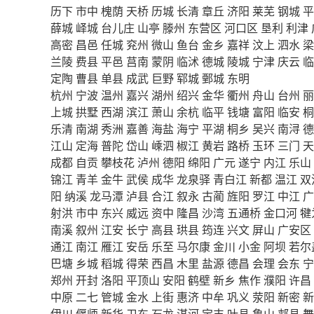
历下
市中
槐荫
天桥
历城
长清
章丘
济阳
莱芜
钢城
平
薛城
峄城
台儿庄
山亭
滕州
东营区
河口区
垦利
利津
高密
昌邑
任城
兖州
微山
鱼台
金乡
嘉祥
汶上
泗水
梁
兰陵
费县
平邑
莒南
蒙阴
临沭
德城
陵城
宁津
庆云
临
定陶
曹县
单县
成武
巨野
郓城
鄄城
东明
杭州
宁波
温州
嘉兴
湖州
绍兴
金华
衢州
舟山
台州
丽
上城
拱墅
西湖
滨江
萧山
余杭
临平
钱塘
富阳
临安
桐
乐清
南湖
秀洲
嘉善
海盐
海宁
平湖
桐乡
吴兴
南浔
德
江山
定海
普陀
岱山
嵊泗
椒江
黄岩
路桥
玉环
三门
天
成都
自贡
攀枝花
泸州
德阳
绵阳
广元
遂宁
内江
乐山
锦江
青羊
金牛
武侯
成华
龙泉驿
青白江
新都
温江
双
阳
纳溪
龙马潭
泸县
合江
叙永
古蔺
旌阳
罗江
中江
广
射洪
市中
东兴
威远
资中
隆昌
沙湾
五通桥
金口河
犍
南溪
叙州
江安
长宁
高县
珙县
筠连
兴文
屏山
广安区
通江
南江
雁江
安岳
乐至
马尔康
金川
小金
阿坝
若尔
巴塘
乡城
稻城
得荣
西昌
木里
盐源
德昌
会理
会东
宁
郑州
开封
洛阳
平顶山
安阳
鹤壁
新乡
焦作
濮阳
许昌
中原
二七
管城
金水
上街
惠济
中牟
巩义
荥阳
新密
新
伊川
偃师
新华
卫东
石龙
湛河
宝丰
叶县
鲁山
郏县
舞