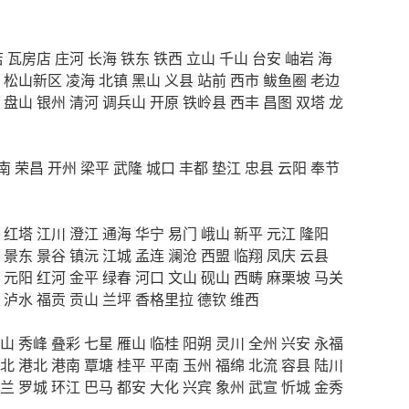
店
瓦房店
庄河
长海
铁东
铁西
立山
千山
台安
岫岩
海
松山新区
凌海
北镇
黑山
义县
站前
西市
鲅鱼圈
老边
盘山
银州
清河
调兵山
开原
铁岭县
西丰
昌图
双塔
龙
南
荣昌
开州
梁平
武隆
城口
丰都
垫江
忠县
云阳
奉节
红塔
江川
澄江
通海
华宁
易门
峨山
新平
元江
隆阳
景东
景谷
镇沅
江城
孟连
澜沧
西盟
临翔
凤庆
云县
元阳
红河
金平
绿春
河口
文山
砚山
西畴
麻栗坡
马关
泸水
福贡
贡山
兰坪
香格里拉
德钦
维西
山
秀峰
叠彩
七星
雁山
临桂
阳朔
灵川
全州
兴安
永福
北
港北
港南
覃塘
桂平
平南
玉州
福绵
北流
容县
陆川
兰
罗城
环江
巴马
都安
大化
兴宾
象州
武宣
忻城
金秀