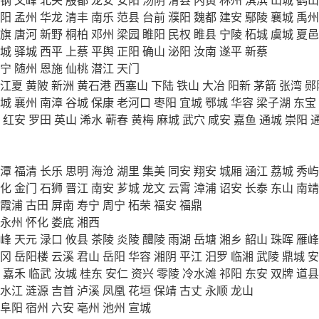
阳
孟州
华龙
清丰
南乐
范县
台前
濮阳
魏都
建安
鄢陵
襄城
禹州
旗
唐河
新野
桐柏
邓州
梁园
睢阳
民权
睢县
宁陵
柘城
虞城
夏邑
城
驿城
西平
上蔡
平舆
正阳
确山
泌阳
汝南
遂平
新蔡
宁
随州
恩施
仙桃
潜江
天门
江夏
黄陂
新洲
黄石港
西塞山
下陆
铁山
大冶
阳新
茅箭
张湾
郧
城
襄州
南漳
谷城
保康
老河口
枣阳
宜城
鄂城
华容
梁子湖
东宝
红安
罗田
英山
浠水
蕲春
黄梅
麻城
武穴
咸安
嘉鱼
通城
崇阳
潭
福清
长乐
思明
海沧
湖里
集美
同安
翔安
城厢
涵江
荔城
秀屿
化
金门
石狮
晋江
南安
芗城
龙文
云霄
漳浦
诏安
长泰
东山
南靖
霞浦
古田
屏南
寿宁
周宁
柘荣
福安
福鼎
永州
怀化
娄底
湘西
峰
天元
渌口
攸县
茶陵
炎陵
醴陵
雨湖
岳塘
湘乡
韶山
珠晖
雁峰
冈
岳阳楼
云溪
君山
岳阳
华容
湘阴
平江
汨罗
临湘
武陵
鼎城
安
嘉禾
临武
汝城
桂东
安仁
资兴
零陵
冷水滩
祁阳
东安
双牌
道县
水江
涟源
吉首
泸溪
凤凰
花垣
保靖
古丈
永顺
龙山
阜阳
宿州
六安
亳州
池州
宣城