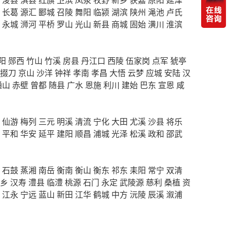
长葛
源汇
郾城
召陵
舞阳
临颍
湖滨
陕州
渑池
卢氏
永城
浉河
平桥
罗山
光山
新县
商城
固始
潢川
淮滨
阳
郧西
竹山
竹溪
房县
丹江口
西陵
伍家岗
点军
猇亭
掇刀
京山
沙洋
钟祥
孝南
孝昌
大悟
云梦
应城
安陆
汉
通山
赤壁
曾都
随县
广水
恩施
利川
建始
巴东
宣恩
咸
仙游
梅列
三元
明溪
清流
宁化
大田
尤溪
沙县
将乐
平和
华安
延平
建阳
顺昌
浦城
光泽
松溪
政和
邵武
石鼓
蒸湘
南岳
衡南
衡山
衡东
祁东
耒阳
常宁
双清
乡
汉寿
澧县
临澧
桃源
石门
永定
武陵源
慈利
桑植
资
江永
宁远
蓝山
新田
江华
鹤城
中方
沅陵
辰溪
溆浦