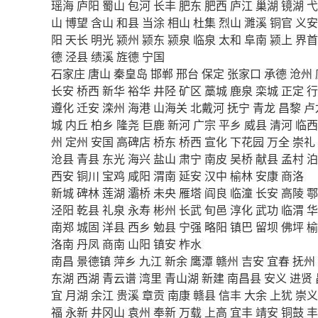
瑶海
庐阳
蜀山
包河
长丰
肥东
肥西
庐江
巢湖
镜湖
弋
山
博望
含山
和县
当涂
相山
杜集
烈山
濉溪
铜官
义安
阳
天长
明光
颍州
颍东
颍泉
临泉
太和
阜南
颍上
界首
德
泾县
绩溪
旌德
宁国
石家庄
唐山
秦皇岛
邯郸
邢台
保定
张家口
承德
沧州
长安
桥西
新华
裕华
井陉
矿区
藁城
鹿泉
栾城
正定
行
遵化
迁安
滦州
海港
山海关
北戴河
抚宁
青龙
昌黎
卢
城
内丘
柏乡
隆尧
巨鹿
新河
广宗
平乡
威县
清河
临西
州
定州
安国
高碑店
桥东
桥西
宣化
下花园
万全
崇礼
沧县
青县
东光
海兴
盐山
肃宁
南皮
吴桥
献县
孟村
泊
西安
铜川
宝鸡
咸阳
渭南
延安
汉中
榆林
安康
商洛
新城
碑林
莲湖
灞桥
未央
雁塔
阎良
临潼
长安
高陵
鄠
泾阳
乾县
礼泉
永寿
彬州
长武
旬邑
淳化
武功
临渭
华
南郑
城固
洋县
西乡
勉县
宁强
略阳
镇巴
留坝
佛坪
榆
洛南
丹凤
商南
山阳
镇安
柞水
南昌
景德镇
萍乡
九江
新余
鹰潭
赣州
吉安
宜春
抚州
东湖
西湖
青云谱
湾里
青山湖
新建
南昌县
安义
进贤
宜
月湖
余江
贵溪
章贡
南康
赣县
信丰
大余
上犹
崇义
福
永新
井冈山
袁州
奉新
万载
上高
宜丰
靖安
铜鼓
丰