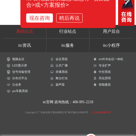
合>或<方案报价>
现在咨询
稍后再说
系统站点
行业站点
用户后台
itc资讯
itc服务
itc小程序
视频会议
会议系统
itcHUB会议一体机
LED显示屏
公共广播
专业扩声
信号传输管理
录播系统
中控系统
分布式平台
舞台灯光
亮化照明
云会务
扬声器
智能建筑
pis车载系统
itc官网
咨询热线：400-991-2218
Copyright © 广东保伦电子股份有限公司
粤ICP备16106620号
产品参数解释声明