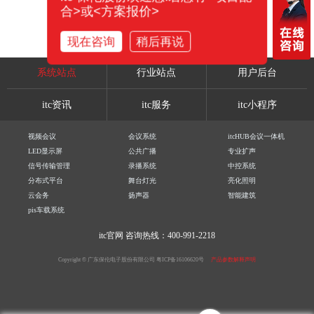
合>或<方案报价>
现在咨询
稍后再说
系统站点
行业站点
用户后台
itc资讯
itc服务
itc小程序
视频会议
会议系统
itcHUB会议一体机
LED显示屏
公共广播
专业扩声
信号传输管理
录播系统
中控系统
分布式平台
舞台灯光
亮化照明
云会务
扬声器
智能建筑
pis车载系统
itc官网
咨询热线：400-991-2218
Copyright © 广东保伦电子股份有限公司
粤ICP备16106620号
产品参数解释声明