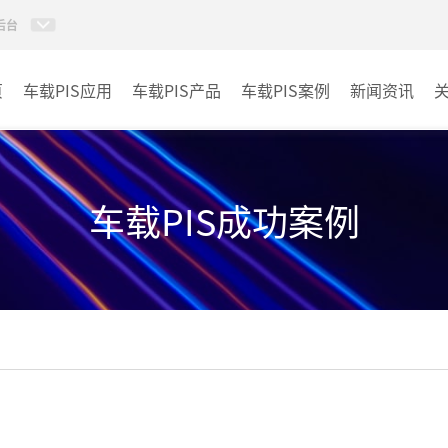
后台
页
车载PIS应用
车载PIS产品
车载PIS案例
新闻资讯
PIS系统
城规
地铁
车载PIS成功案例
其它