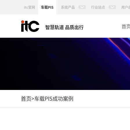
itc官网
车载PIS
系统产品
行业站点
用户
首
智慧轨道 品质出行
首页
>
车载PIS成功案例