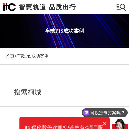
智慧轨道 品质出行
车载PIS成功案例
首页>
车载PIS成功案例
搜索柯城
可以定制方案吗？
×
itc 保伦股份欢迎您!若您有<项目配