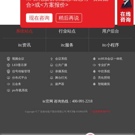
合>或<方案报价>
现在咨询
稍后再说
系统站点
行业站点
用户后台
itc资讯
itc服务
itc小程序
视频会议
会议系统
itcHUB会议一体机
LED显示屏
公共广播
专业扩声
信号传输管理
录播系统
中控系统
分布式平台
舞台灯光
亮化照明
云会务
扬声器
智能建筑
pis车载系统
itc官网
咨询热线：400-991-2218
Copyright © 广东保伦电子股份有限公司
粤ICP备16106620号
产品参数解释声明