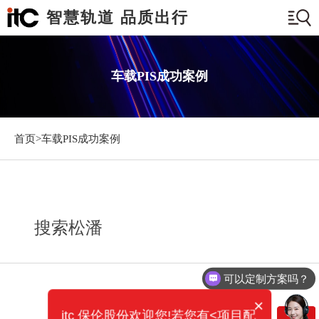
智慧轨道 品质出行
车载PIS成功案例
首页>
车载PIS成功案例
搜索松潘
可以定制方案吗？
×
itc 保伦股份欢迎您!若您有<项目配