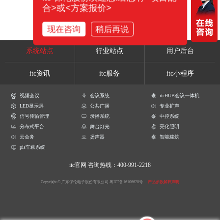
合>或<方案报价>
现在咨询
稍后再说
系统站点
行业站点
用户后台
itc资讯
itc服务
itc小程序
视频会议
会议系统
itcHUB会议一体机
LED显示屏
公共广播
专业扩声
信号传输管理
录播系统
中控系统
分布式平台
舞台灯光
亮化照明
云会务
扬声器
智能建筑
pis车载系统
itc官网
咨询热线：400-991-2218
Copyright © 广东保伦电子股份有限公司
粤ICP备16106620号
产品参数解释声明