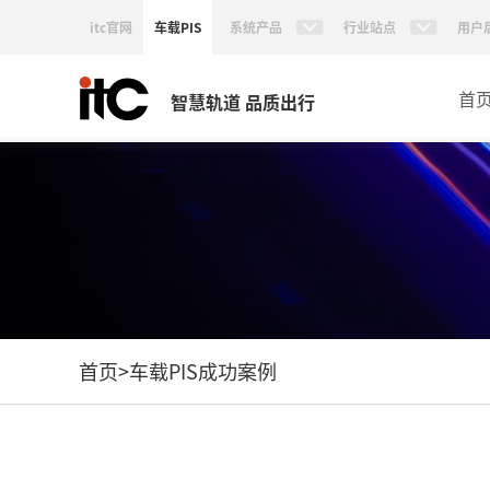
itc官网
车载PIS
系统产品
行业站点
用户
首
智慧轨道 品质出行
首页
>
车载PIS成功案例