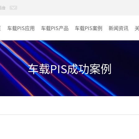
后台
页
车载PIS应用
车载PIS产品
车载PIS案例
新闻资讯
PIS系统
城规
地铁
车载PIS成功案例
其它