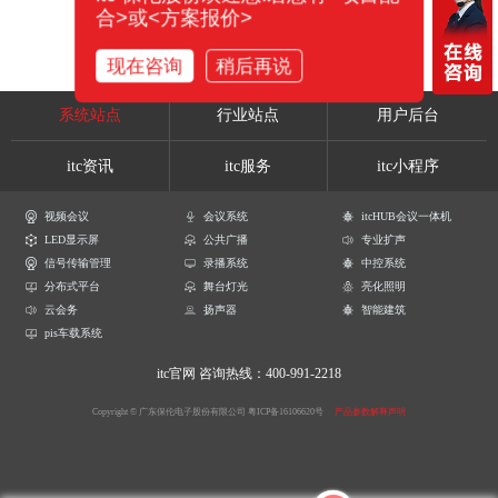
合>或<方案报价>
现在咨询
稍后再说
系统站点
行业站点
用户后台
itc资讯
itc服务
itc小程序
视频会议
会议系统
itcHUB会议一体机
LED显示屏
公共广播
专业扩声
信号传输管理
录播系统
中控系统
分布式平台
舞台灯光
亮化照明
云会务
扬声器
智能建筑
pis车载系统
itc官网
咨询热线：400-991-2218
Copyright © 广东保伦电子股份有限公司
粤ICP备16106620号
产品参数解释声明