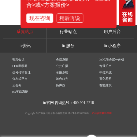
合>或<方案报价>
现在咨询
稍后再说
系统站点
行业站点
用户后台
itc资讯
itc服务
itc小程序
视频会议
会议系统
itcHUB会议一体机
LED显示屏
公共广播
专业扩声
信号传输管理
录播系统
中控系统
分布式平台
舞台灯光
亮化照明
云会务
扬声器
智能建筑
pis车载系统
itc官网
咨询热线：400-991-2218
Copyright © 广东保伦电子股份有限公司
粤ICP备16106620号
产品参数解释声明