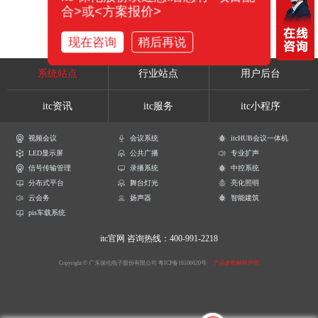
合>或<方案报价>
现在咨询
稍后再说
系统站点
行业站点
用户后台
itc资讯
itc服务
itc小程序
视频会议
会议系统
itcHUB会议一体机
LED显示屏
公共广播
专业扩声
信号传输管理
录播系统
中控系统
分布式平台
舞台灯光
亮化照明
云会务
扬声器
智能建筑
pis车载系统
itc官网
咨询热线：400-991-2218
Copyright © 广东保伦电子股份有限公司
粤ICP备16106620号
产品参数解释声明