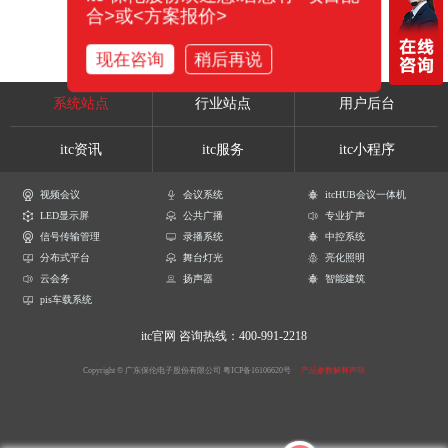
合>或<方案报价>
现在咨询
稍后再说
系统站点
行业站点
用户后台
itc资讯
itc服务
itc小程序
视频会议
会议系统
itcHUB会议一体机
LED显示屏
公共广播
专业扩声
信号传输管理
录播系统
中控系统
分布式平台
舞台灯光
亮化照明
云会务
扬声器
智能建筑
pis车载系统
itc官网
咨询热线：400-991-2218
Copyright © 广东保伦电子股份有限公司
粤ICP备16106620号
产品参数解释声明