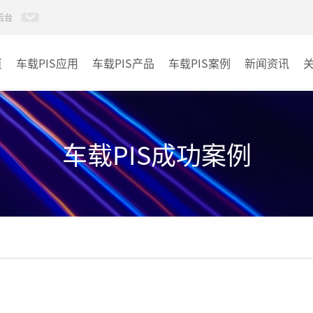
后台
页
车载PIS应用
车载PIS产品
车载PIS案例
新闻资讯
PIS系统
城规
地铁
车载PIS成功案例
其它