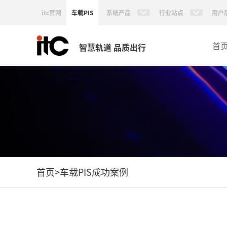
itc官网
车载PIS
系统产品
行业站点
用户
首
智慧轨道 品质出行
首页
>
车载PIS成功案例