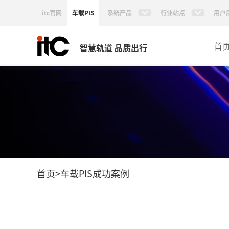
itc官网
车载PIS
系统产品
行业站点
用户
首
智慧轨道 品质出行
首页
>
车载PIS成功案例