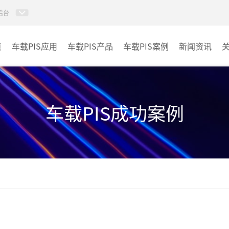
后台
页
车载PIS应用
车载PIS产品
车载PIS案例
新闻资讯
PIS系统
城规
地铁
车载PIS成功案例
其它